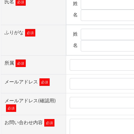
氏名
必須
姓
名
ふりがな
必須
姓
名
所属
必須
メールアドレス
必須
メールアドレス(確認用)
必須
お問い合わせ内容
必須